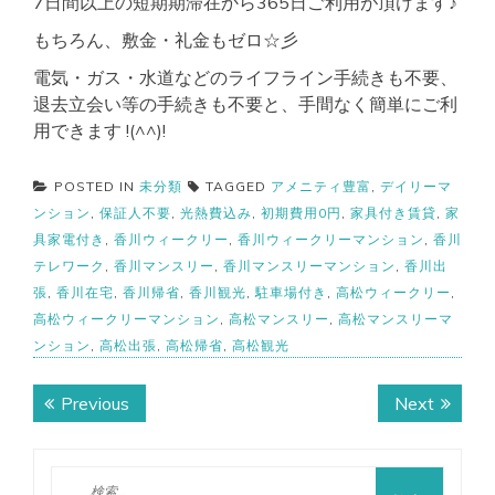
7日間以上の短期期滞在から365日ご利用が頂けます♪
もちろん、敷金・礼金もゼロ☆彡
電気・ガス・水道などのライフライン手続きも不要、
退去立会い等の手続きも不要と、手間なく簡単にご利
用できます !(^^)!
POSTED IN
未分類
TAGGED
アメニティ豊富
,
デイリーマ
ンション
,
保証人不要
,
光熱費込み
,
初期費用0円
,
家具付き賃貸
,
家
具家電付き
,
香川ウィークリー
,
香川ウィークリーマンション
,
香川
テレワーク
,
香川マンスリー
,
香川マンスリーマンション
,
香川出
張
,
香川在宅
,
香川帰省
,
香川観光
,
駐車場付き
,
高松ウィークリー
,
高松ウィークリーマンション
,
高松マンスリー
,
高松マンスリーマ
ンション
,
高松出張
,
高松帰省
,
高松観光
投
Previous
Next
Previous
Next
稿
post:
post:
ナ
検