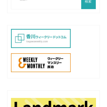
ビ
索:
ゲ
ー
シ
ョ
ン