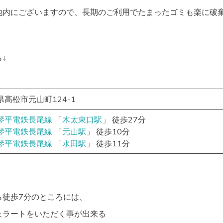
地内にございますので、長期のご利用でたまったゴミも楽に破
↓
県高松市元山町124-1
琴平電鉄長尾線
「
木太東口駅
」 徒歩27分
琴平電鉄長尾線
「
元山駅
」 徒歩10分
琴平電鉄長尾線
「
水田駅
」 徒歩11分
ら徒歩7分のところには、
ェラートをいただく事が出来る