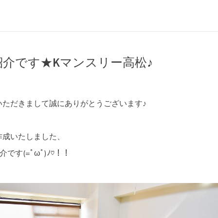
介です★Kマンスリー高松♪
いただきまして誠にありがとうございます♪
作成いたしました、
です(=ﾟωﾟ)ﾉ♡！！