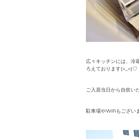
広々キッチンには、冷
ろえております(>_<)♡
ご入居当日から自炊いただ
駐車場やWiFiもござ