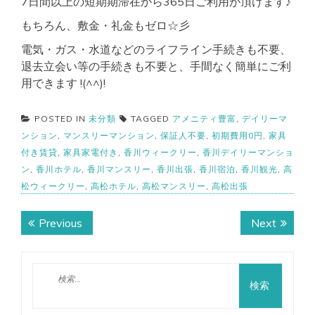
7日間以上の短期期滞在から365日ご利用が頂けます♪
もちろん、敷金・礼金もゼロ☆彡
電気・ガス・水道などのライフライン手続きも不要、
退去立会い等の手続きも不要と、手間なく簡単にご利
用できます !(^^)!
POSTED IN
未分類
TAGGED
アメニティ豊富
,
デイリーマ
ンション
,
マンスリーマンション
,
保証人不要
,
初期費用0円
,
家具
付き賃貸
,
家具家電付き
,
香川ウィークリー
,
香川デイリーマンショ
ン
,
香川ホテル
,
香川マンスリー
,
香川出張
,
香川宿泊
,
香川観光
,
高
松ウィークリー
,
高松ホテル
,
高松マンスリー
,
高松出張
投
Previous
Next
Previous
Next
稿
post:
post:
ナ
検
ビ
索:
ゲ