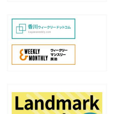
ー
シ
ョ
ン