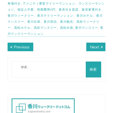
車場付き
,
アメニティ豊富デイリーマンション、マンスリーマンシ
ョン、保証人不要、初期費用0円、家具付き賃貸、家具家電付き、
香川ウィークリー、香川デイリーマンション、香川ホテル、香川
マンスリー、香川出張、香川宿泊、香川観光、高松ウィークリ
ー、高松ホテル、高松マンスリー、高松出張
,
香川マンスリー
,
香
川マンスリーマンション
投
Previous
Next
稿
Previous
Next
post:
post:
ナ
検
ビ
索:
ゲ
ー
シ
ョ
ン