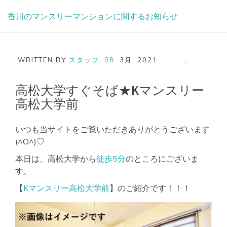
Skip
香川のマンスリーマンションに関するお知らせ
to
content
WRITTEN BY
スタッフ
08
3月
2021
,
高松大学すぐそば★Kマンスリー
高松大学前
いつも当サイトをご覧いただきありがとうございます
(^O^)♡
本日は、高松大学から
徒歩5分
のところにございま
す、
【
Kマンスリー高松大学前
】のご紹介です！！！