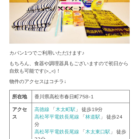
カバン1つでご利用いただけます♪
もちろん、食器や調理器具もございますので初日から
自炊も可能です(>_<)！
物件のアクセスはコチラ↓
所在地
香川県高松市春日町758-1
アクセ
高徳線
「
木太町駅
」 徒歩19分
ス
高松琴平電鉄長尾線
「
林道駅
」 徒歩24
分
高松琴平電鉄長尾線
「
木太東口駅
」 徒歩