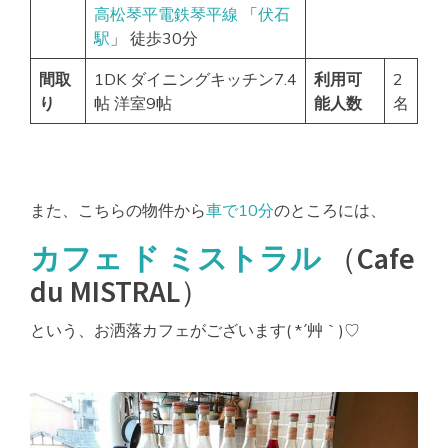
高松琴平電鉄琴平線
「
伏石
駅
」 徒歩30分
間取
1DK ダイニングキッチン7.4
利用可
2
り
帖 洋室9帖
能人数
名
また、こちらの物件から
車で10分
のところには、
カフェ ド ミストラル
（Cafe
du MISTRAL）
という、お洒落カフェがございます( *´艸｀)♡