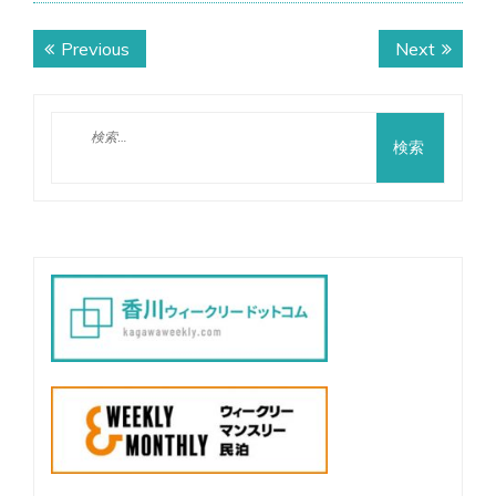
投
Previous
Next
Previous
Next
稿
post:
post:
ナ
検
ビ
索:
ゲ
ー
シ
ョ
ン