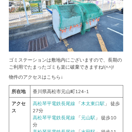
ゴミステーションは敷地内にございますので、長期の
ご利用でたまったゴミも楽に破棄できますね!(^^)!
物件のアクセスはこちら↓
所在地
香川県高松市元山町124-1
アクセ
高松琴平電鉄長尾線
「
木太東口駅
」 徒歩
ス
27分
高松琴平電鉄長尾線
「
元山駅
」 徒歩10
分
高松琴平電鉄長尾線
「
水田駅
」 徒歩11