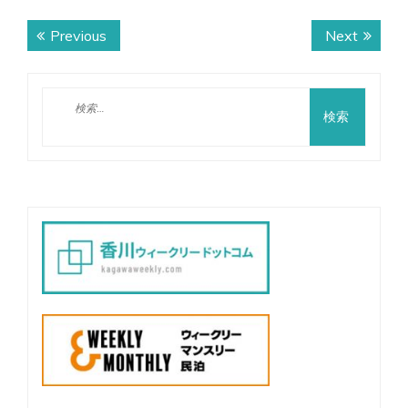
投
Previous
Next
Previous
Next
稿
post:
post:
ナ
検
ビ
索:
ゲ
ー
シ
ョ
ン