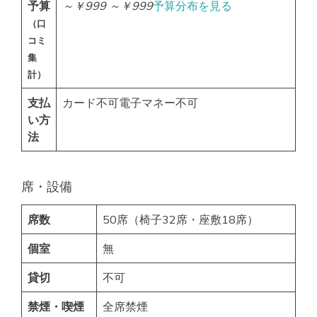
予算
～￥999
～￥999
予算分布を見る
（口
コミ
集
計）
支払
カード不可電子マネー不可
い方
法
席・設備
席数
50席（椅子32席・座敷18席）
個室
無
貸切
不可
禁煙・喫煙
全席禁煙