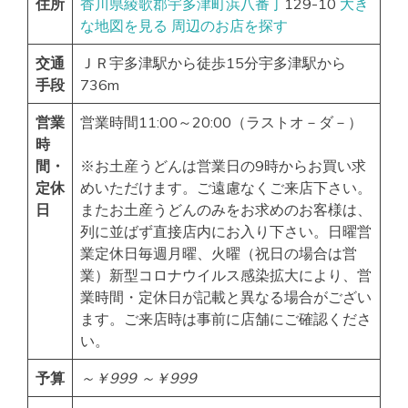
住所
香川県
綾歌郡宇多津町
浜八番丁
129-10
大き
な地図を見る
周辺のお店を探す
交通
ＪＲ宇多津駅から徒歩15分宇多津駅から
手段
736m
営業
営業時間11:00～20:00（ラストオ－ダ－）
時
間・
※お土産うどんは営業日の9時からお買い求
定休
めいただけます。ご遠慮なくご来店下さい。
日
またお土産うどんのみをお求めのお客様は、
列に並ばず直接店内にお入り下さい。日曜営
業定休日毎週月曜、火曜（祝日の場合は営
業）新型コロナウイルス感染拡大により、営
業時間・定休日が記載と異なる場合がござい
ます。ご来店時は事前に店舗にご確認くださ
い。
予算
～￥999
～￥999