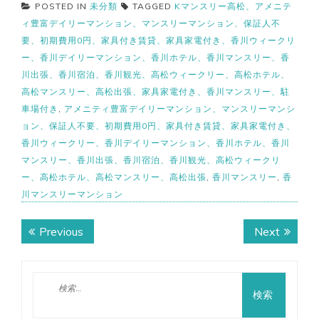
POSTED IN
未分類
TAGGED
Kマンスリー高松、アメニテ
ィ豊富デイリーマンション、マンスリーマンション、保証人不
要、初期費用0円、家具付き賃貸、家具家電付き、香川ウィークリ
ー、香川デイリーマンション、香川ホテル、香川マンスリー、香
川出張、香川宿泊、香川観光、高松ウィークリー、高松ホテル、
高松マンスリー、高松出張、家具家電付き、香川マンスリー、駐
車場付き
,
アメニティ豊富デイリーマンション、マンスリーマンシ
ョン、保証人不要、初期費用0円、家具付き賃貸、家具家電付き、
香川ウィークリー、香川デイリーマンション、香川ホテル、香川
マンスリー、香川出張、香川宿泊、香川観光、高松ウィークリ
ー、高松ホテル、高松マンスリー、高松出張
,
香川マンスリー
,
香
川マンスリーマンション
投
Previous
Next
Previous
Next
稿
post:
post:
ナ
検
ビ
索: