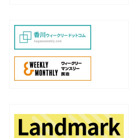
ゲ
ー
シ
ョ
ン