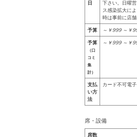
日
下さい。日曜営
ス感染拡大によ
時は事前に店舗
予算
～￥999
～￥9
予算
～￥999
～￥9
（口
コミ
集
計）
支払
カード不可電子
い方
法
席・設備
席数