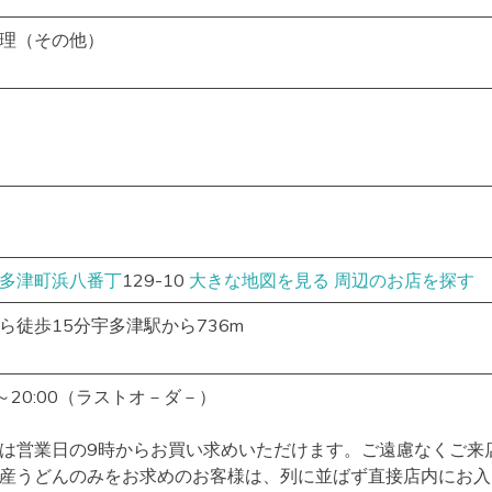
理（その他）
2
多津町
浜八番丁
129-10
大きな地図を見る
周辺のお店を探す
ら徒歩15分宇多津駅から736m
0～20:00（ラストオ－ダ－）
は営業日の9時からお買い求めいただけます。ご遠慮なくご来
産うどんのみをお求めのお客様は、列に並ばず直接店内にお入