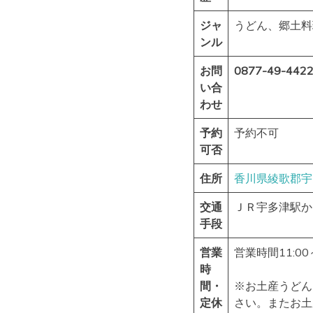
ジャ
うどん、郷土料
ンル
お問
0877-49-442
い合
わせ
予約
予約不可
可否
住所
香川県
綾歌郡宇
交通
ＪＲ宇多津駅か
手段
営業
営業時間11:0
時
間・
※お土産うどん
定休
さい。またお土