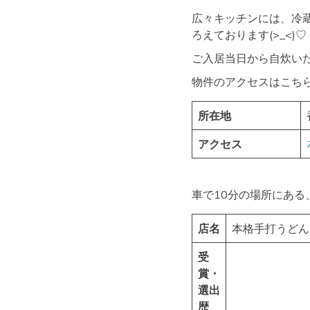
広々キッチンには、冷
ろえております(>_<)♡
ご入居当日から自炊いただ
物件のアクセスはこちら
所在地
アクセス
車で10分の場所にある
店名
本格手打うどん
受
賞・
選出
歴