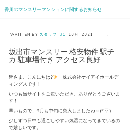
Skip
香川のマンスリーマンションに関するお知らせ
to
content
WRITTEN BY
スタッフ
31
10月
2021
,
坂出市マンスリー 格安物件 駅チ
カ 駐車場付き アクセス良好
皆さま、こんにちは?
株式会社ケイアイホールデ
ィングスです！
いつも当サイトをご覧いただき、ありがとうございま
す！
早いもので、9月も中旬に突入しましたね～(*’▽’)
少しずつ日中も過ごしやすい気温になってきているの
で嬉しいです。