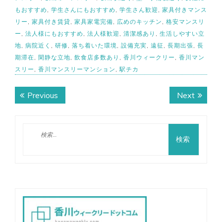
もおすすめ
,
学生さんにもおすすめ
,
学生さん歓迎
,
家具付きマンス
リー
,
家具付き賃貸
,
家具家電完備
,
広めのキッチン
,
格安マンスリ
ー
,
法人様にもおすすめ
,
法人様歓迎
,
清潔感あり
,
生活しやすい立
地
,
病院近く
,
研修
,
落ち着いた環境
,
設備充実
,
遠征
,
長期出張
,
長
期滞在
,
閑静な立地
,
飲食店多数あり
,
香川ウィークリー
,
香川マン
スリー
,
香川マンスリーマンション
,
駅チカ
投
Previous
Next
Previous
Next
稿
post:
post:
ナ
検
ビ
索:
ゲ
ー
シ
ョ