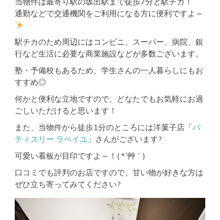
当物件は最寄り駅の坂出駅まで徒歩7分と駅チカ！
通勤などで交通機関をご利用になる方に便利ですよ～
駅チカのため周辺にはコンビニ、スーパー、病院、銀
行など生活に必要な商業施設などが多数ございます。
塾・予備校もあるため、学生さんの一人暮らしにもお
すすめ◎
何かと便利な立地ですので、どなたでもお気軽にお過
ごしいただけると思います！
また、当物件から徒歩1分のところには洋菓子店「
パ
ティスリー ラベイユ
」さんがございます?
可愛い看板が目印ですよ～！( *´艸｀)
口コミでも評判のお店ですので、甘い物が好きな方は
ぜひ立ち寄ってみてください?