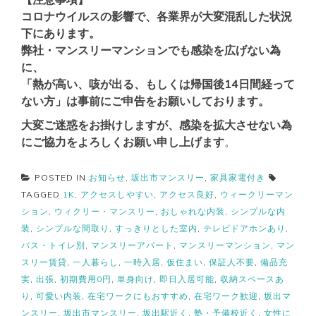
コロナウイルスの影響で、各業界が大変混乱した状況
下にあります。
弊社・マンスリーマンションでも感染を広げない為
に、
「熱が高い、咳が出る、もしくは帰国後14日間経って
ない方」は事前にご申告をお願いしております。
大変ご迷惑をお掛けしますが、感染を拡大させない為
にご協力をよろしくお願い申し上げます
。
POSTED IN
お知らせ
,
坂出市マンスリー
,
家具家電付き
TAGGED
1K
,
アクセスしやすい
,
アクセス良好
,
ウィークリーマン
ション
,
ウィクリー・マンスリー
,
おしゃれな内装
,
シンプルな内
装
,
シンプルな間取り
,
すっきりとした室内
,
テレビドアホンあり
,
バス・トイレ別
,
マンスリーアパート
,
マンスリーマンション
,
マン
スリー賃貸
,
一人暮らし
,
一時入居
,
仮住まい
,
保証人不要
,
備品充
実
,
出張
,
初期費用0円
,
単身向け
,
即日入居可能
,
収納スペースあ
り
,
可愛い内装
,
在宅ワークにもおすすめ
,
在宅ワーク歓迎
,
坂出マ
ンスリー
,
坂出市マンスリー
,
坂出駅近く
,
塾・予備校近く
,
女性に