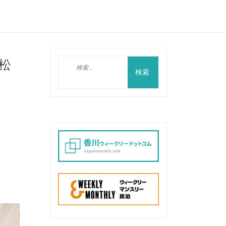
松
検
索: