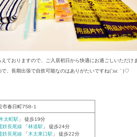
ろえておりますので、ご入居初日から快適にお過ごしいただけま
で、長期出張で自炊可能なのはありがたいですね(´;ω;｀)♡
市春日町758-1
木太町駅
」 徒歩19分
電鉄長尾線
「
林道駅
」 徒歩24分
電鉄長尾線
「
木太東口駅
」 徒歩22分