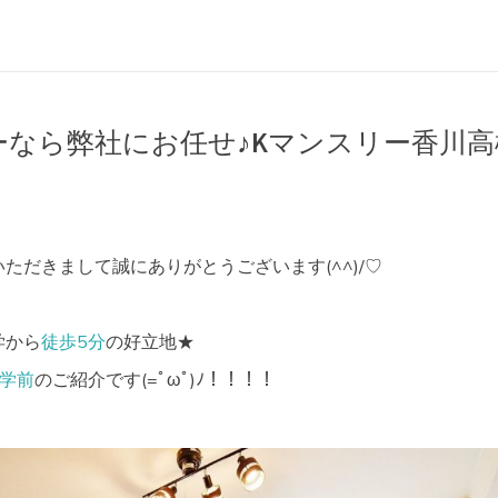
ーなら弊社にお任せ♪Kマンスリー香川高
ただきまして誠にありがとうございます(^^)/♡
学から
徒歩5分
の好立地★
学前
のご紹介です(=ﾟωﾟ)ﾉ！！！！