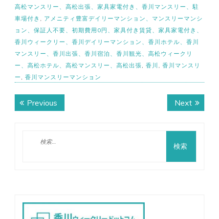
高松マンスリー、高松出張、家具家電付き、香川マンスリー、駐
車場付き
,
アメニティ豊富デイリーマンション、マンスリーマンシ
ョン、保証人不要、初期費用0円、家具付き賃貸、家具家電付き、
香川ウィークリー、香川デイリーマンション、香川ホテル、香川
マンスリー、香川出張、香川宿泊、香川観光、高松ウィークリ
ー、高松ホテル、高松マンスリー、高松出張
,
香川
,
香川マンスリ
ー
,
香川マンスリーマンション
投
Previous
Next
Previous
Next
稿
post:
post:
ナ
検
ビ
索:
ゲ
ー
シ
ョ