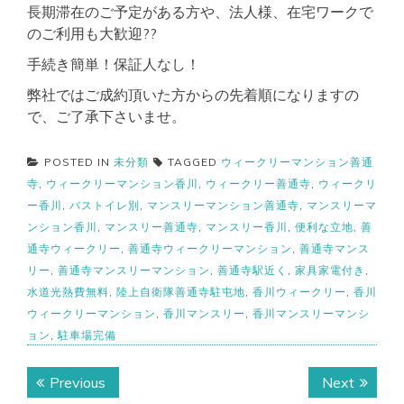
長期滞在のご予定がある方や、法人様、在宅ワークで
のご利用も大歓迎?‍?‍
手続き簡単！保証人なし！
弊社ではご成約頂いた方からの先着順になりますの
で、ご了承下さいませ。
POSTED IN
未分類
TAGGED
ウィークリーマンション善通
寺
,
ウィークリーマンション香川
,
ウィークリー善通寺
,
ウィークリ
ー香川
,
バストイレ別
,
マンスリーマンション善通寺
,
マンスリーマ
ンション香川
,
マンスリー善通寺
,
マンスリー香川
,
便利な立地
,
善
通寺ウィークリー
,
善通寺ウィークリーマンション
,
善通寺マンス
リー
,
善通寺マンスリーマンション
,
善通寺駅近く
,
家具家電付き
,
水道光熱費無料
,
陸上自衛隊善通寺駐屯地
,
香川ウィークリー
,
香川
ウィークリーマンション
,
香川マンスリー
,
香川マンスリーマンシ
ョン
,
駐車場完備
投
Previous
Next
Previous
Next
post:
post: