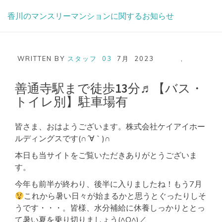
Skip
香川のマンスリーマンションに関するお知らせ
to
content
WRITTEN BY
スタッフ
03
7月
2023
,
善通寺駅まで徒歩13分♬【バス・
トイレ別】駐車場有
皆さま、おはようございます。株式会社ケイアイホー
ルディングスです(∩´∀｀)∩
本日も当サイトをご覧いただきありがとうございま
す。
今年も前半が終わり、後半に入りましたね！もう7月
これから暑い日々が始まるかと思うとぐったりしそ
うです・・・。皆様、水分補給に休養しっかりととっ
て暑い夏を乗り切りましょう(^O^)／