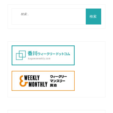
稿
ナ
検
ビ
索:
ゲ
ー
シ
ョ
ン