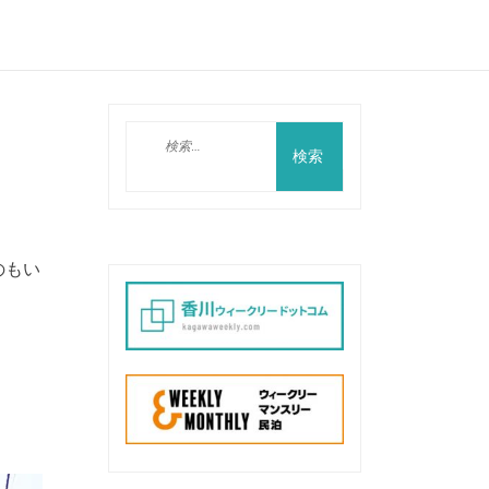
検
索:
のもい