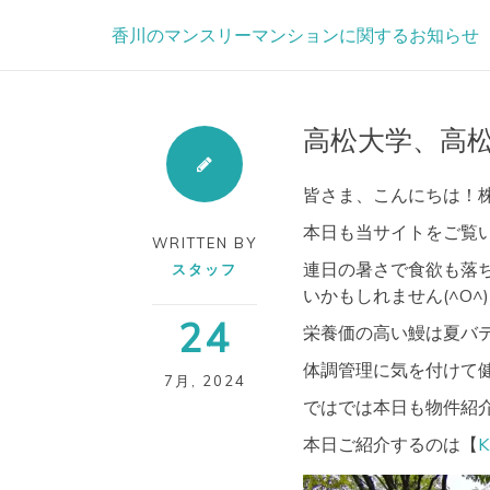
Skip
香川のマンスリーマンションに関するお知らせ
to
content
高松大学、高
皆さま、こんにちは！
本日も当サイトをご覧
WRITTEN BY
連日の暑さで食欲も落
スタッフ
いかもしれません(^O^
24
栄養価の高い鰻は夏バ
体調管理に気を付けて健康
7月
,
2024
ではでは本日も物件紹
本日ご紹介するのは【