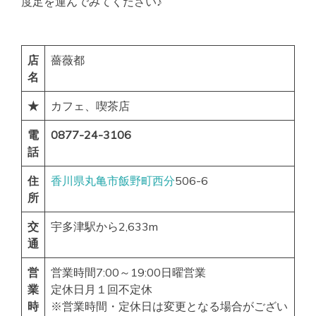
度足を運んでみてください♪
店
薔薇都
名
★
カフェ、喫茶店
電
0877-24-3106
話
住
香川県
丸亀市
飯野町西分
506-6
所
交
宇多津駅から2,633m
通
営
営業時間7:00～19:00日曜営業
業
定休日月１回不定休
時
※営業時間・定休日は変更となる場合がござい