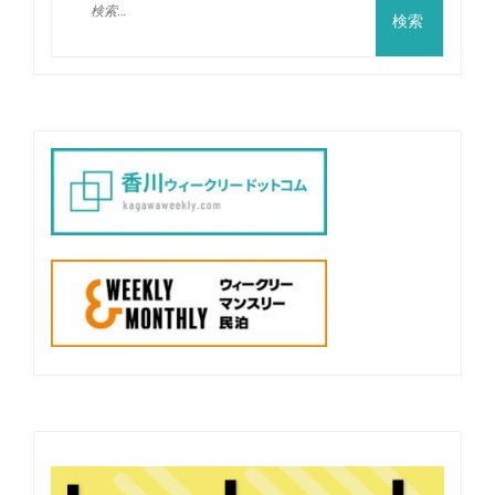
ビ
索:
ゲ
ー
シ
ョ
ン