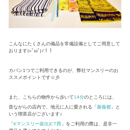
こんなにたくさんの備品を常備設備としてご用意して
おります(=ﾟωﾟ)ﾉ！！
カバン1つでご利用できるのが、弊社マンスリーのお
ススメポイントです☆彡
また、こちらの物件から歩いて
14分
のところには、
昔ながらの店内で、地元に人に愛される「
薔薇都
」と
いう喫茶店がございます♪
「
Kマンスリー坂出JCT西
」をご利用の際は、是非一