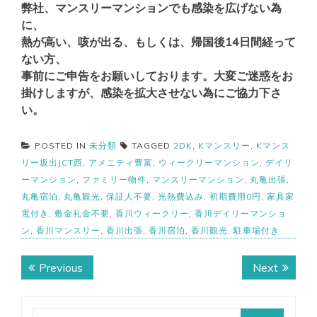
弊社、マンスリーマンションでも感染を広げない為
に、
熱が高い、咳が出る、もしくは、帰国後14日間経って
ない方、
事前にご申告をお願いしております。大変ご迷惑をお
掛けしますが、感染を拡大させない為にご協力下さ
い。
POSTED IN
未分類
TAGGED
2DK
,
Kマンスリー
,
Kマンス
リー坂出JCT西
,
アメニティ豊富
,
ウィークリーマンション
,
デイリ
ーマンション
,
ファミリー物件
,
マンスリーマンション
,
丸亀出張
,
丸亀宿泊
,
丸亀観光
,
保証人不要
,
光熱費込み
,
初期費用0円
,
家具家
電付き
,
敷金礼金不要
,
香川ウィークリー
,
香川デイリーマンショ
ン
,
香川マンスリー
,
香川出張
,
香川宿泊
,
香川観光
,
駐車場付き
投
Previous
Next
Previous
Next
稿
post:
post:
ナ
検