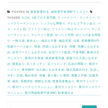
POSTED IN
家具家電付き
,
綾歌郡宇多津町マンスリー
TAGGED
2LDK
,
4名での入居可能
,
ウィークリー・マンスリー
,
ウ
ィークリーマンション
,
シンプルな間取り
,
テレビドアホンあり
,
バ
ス・トイレ別
,
ファミリー向け
,
ファミリー向けマンスリー
,
マンス
リーマンション
,
マンスリー賃貸
,
ゆったり空間
,
ゆとりのある間取
り
,
一時入居
,
仮住まい
,
保証人不要
,
備品充実
,
出張
,
初期費用0円
,
収納スペースあり
,
同居
,
同居にもおすすめ
,
同棲
,
同棲にもおすす
め
,
在宅ワークにもおすすめ
,
在宅ワーク歓迎
,
宇多津駅
,
家具付き
マンスリー
,
家具付き賃貸
,
家具家電完備
,
家族での入居におすす
め
,
寝室あり
,
広々キッチン
,
広々リビング
,
広めの間取り
,
格安マ
ンスリー
,
格安物件
,
法人様にもおすすめ
,
独立洗面台付き
,
生活し
やすい立地
,
眺め良好
,
研修
,
落ち着いた環境
,
複数人可能
,
設備充
実
,
遠征
,
長期滞在
,
閑静な立地
,
飲食店多数あり
,
香川ウィークリ
ー
,
香川ウィークリーマンション
,
香川マンスリー
,
香川マンスリー
マンション
,
香川県綾歌郡宇多津町
,
駐車場付き
検