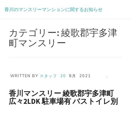
Skip
香川のマンスリーマンションに関するお知らせ
to
content
カテゴリー:
綾歌郡宇多津
町マンスリー
WRITTEN BY
スタッフ
20
8月
2021
,
香川マンスリー 綾歌郡宇多津町
広々2LDK 駐車場有 バストイレ別