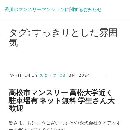
Skip
香川のマンスリーマンションに関するお知らせ
to
content
タグ:
すっきりとした雰囲
気
WRITTEN BY
スタッフ
08
8月
2024
,
高松市マンスリー 高松大学近く
駐車場有 ネット無料 学生さん大
歓迎
皆さま、おはようございます(^^)/株式会社ケイアイホ
ールディングスです(#^^#)