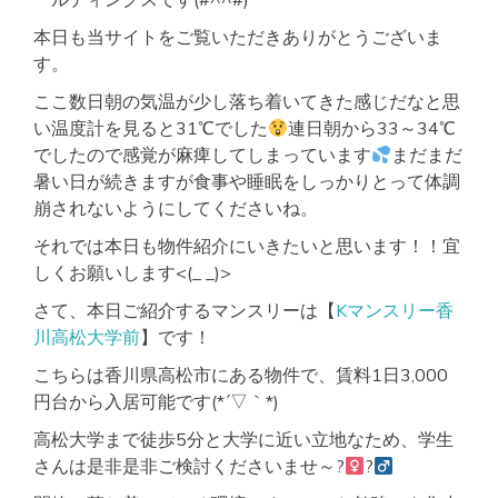
本日も当サイトをご覧いただきありがとうございま
す。
ここ数日朝の気温が少し落ち着いてきた感じだなと思
い温度計を見ると31℃でした
連日朝から33～34℃
でしたので感覚が麻痺してしまっています
まだまだ
暑い日が続きますが食事や睡眠をしっかりとって体調
崩されないようにしてくださいね。
それでは本日も物件紹介にいきたいと思います！！宜
しくお願いします<(_ _)>
さて、本日ご紹介するマンスリーは【
Kマンスリー香
川高松大学前
】です！
こちらは香川県高松市にある物件で、賃料1日3,000
円台から入居可能です(*´▽｀*)
高松大学まで徒歩5分と大学に近い立地なため、学生
さんは是非是非ご検討くださいませ～?‍
?‍