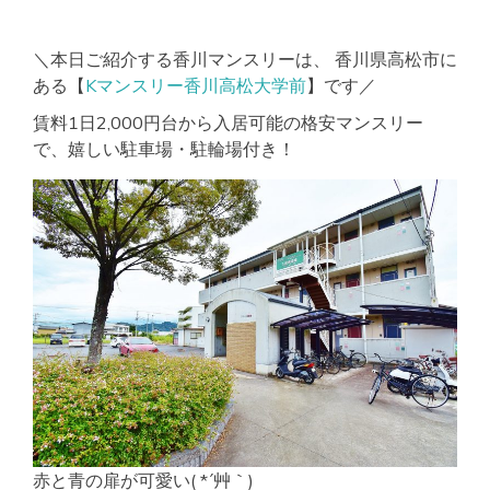
＼本日ご紹介する香川マンスリーは、 香川県高松市に
ある【
Kマンスリー香川高松大学前
】です／
賃料1日2,000円台から入居可能の格安マンスリー
で、嬉しい駐車場・駐輪場付き！
赤と青の扉が可愛い( *´艸｀)