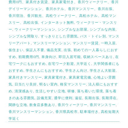
費用0円、家具付き賃貸、家具家電付き、香川ウィークリー、香川
デイリーマンション、香川ホテル、香川マンスリー、香川出張、
香川宿泊、香川観光、高松ウィークリー、高松ホテル、高松マン
スリー、高松出張
,
インターネット無料
,
ウィークリー・マンスリ
ー
,
ウィークリーマンション
,
シンプルなお部屋
,
シンプルな内装
,
シンプルな間取り
,
すっきりとした雰囲気
,
バス・トイレ別
,
マンス
リーアパート
,
マンスリーマンション
,
マンスリー賃貸
,
一時入居
,
仮住まい
,
保証人不要
,
備品充実
,
出張
,
初めての一人暮らしにおす
すめ
,
初期費用0円
,
単身向け
,
即日入居可能
,
収納スペースあり
,
在
宅ワークにもおすすめ
,
在宅ワーク歓迎
,
大学近く
,
大学関係者にも
おすすめ
,
学生さんにもおすすめ
,
学生さん向け
,
学生さん大歓迎
,
家具付きマンスリー
,
家具家電付き
,
家具家電完備
,
心地よい雰囲
気
,
日当たり良好
,
明るい室内
,
格安マンスリー
,
法人様にもおすす
め
,
清潔感あり
,
生活しやすい立地
,
研修
,
落ち着いた環境
,
落ち着
きのある雰囲気
,
設備充実
,
通学に便利
,
遠征
,
長期出張
,
長期滞在
,
閑静な立地
,
飲食店多数あり
,
香川ウィークリー
,
香川マンスリー
,
香川マンスリーマンション
,
香川県高松市
,
駐車場付き
,
高松短期大
学近く