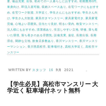
要
,
備品充実
,
出張
,
初めての一人暮らしにおすすめ
,
初期費用0円
,
単身向け
,
即日入居可能
,
収納スペースあり
,
在宅ワークにもおすす
め
,
在宅ワーク歓迎
,
大学近く
,
学生さんにもおすすめ
,
学生さん向
け
,
学生さん大歓迎
,
家具付きマンスリー
,
家具家電付き
,
家具家電
完備
,
心地よい雰囲気
,
日当たり良好
,
明るい室内
,
格安マンスリー
,
法人様にもおすすめ
,
清潔感あり
,
生活しやすい立地
,
研修
,
落ち着
いた環境
,
落ち着きのある雰囲気
,
設備充実
,
遠征
,
長期出張
,
長期
滞在
,
閑静な立地
,
飲食店多数あり
,
香川マンスリー
,
香川マンスリ
ーマンション
,
香川県高松市
,
駐車場付き
,
高松大学近く
,
高松市マ
ンスリー
WRITTEN BY
スタッフ
16
9月
2021
,
【学生必見】高松市マンスリー 大
学近く 駐車場付ネット無料