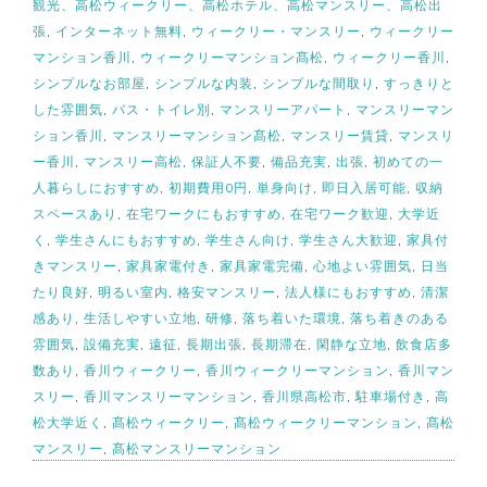
観光、高松ウィークリー、高松ホテル、高松マンスリー、高松出
張
,
インターネット無料
,
ウィークリー・マンスリー
,
ウィークリー
マンション香川
,
ウィークリーマンション髙松
,
ウィークリー香川
,
シンプルなお部屋
,
シンプルな内装
,
シンプルな間取り
,
すっきりと
した雰囲気
,
バス・トイレ別
,
マンスリーアパート
,
マンスリーマン
ション香川
,
マンスリーマンション髙松
,
マンスリー賃貸
,
マンスリ
ー香川
,
マンスリー高松
,
保証人不要
,
備品充実
,
出張
,
初めての一
人暮らしにおすすめ
,
初期費用0円
,
単身向け
,
即日入居可能
,
収納
スペースあり
,
在宅ワークにもおすすめ
,
在宅ワーク歓迎
,
大学近
く
,
学生さんにもおすすめ
,
学生さん向け
,
学生さん大歓迎
,
家具付
きマンスリー
,
家具家電付き
,
家具家電完備
,
心地よい雰囲気
,
日当
たり良好
,
明るい室内
,
格安マンスリー
,
法人様にもおすすめ
,
清潔
感あり
,
生活しやすい立地
,
研修
,
落ち着いた環境
,
落ち着きのある
雰囲気
,
設備充実
,
遠征
,
長期出張
,
長期滞在
,
閑静な立地
,
飲食店多
数あり
,
香川ウィークリー
,
香川ウィークリーマンション
,
香川マン
スリー
,
香川マンスリーマンション
,
香川県高松市
,
駐車場付き
,
高
松大学近く
,
髙松ウィークリー
,
髙松ウィークリーマンション
,
髙松
マンスリー
,
髙松マンスリーマンション