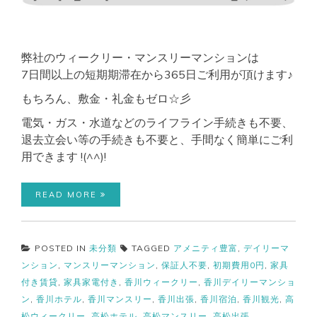
弊社のウィークリー・マンスリーマンションは
7日間以上の短期期滞在から365日ご利用が頂けます♪
もちろん、敷金・礼金もゼロ☆彡
電気・ガス・水道などのライフライン手続きも不要、
退去立会い等の手続きも不要と、手間なく簡単にご利
用できます !(^^)!
READ MORE
POSTED IN
未分類
TAGGED
アメニティ豊富
,
デイリーマ
ンション
,
マンスリーマンション
,
保証人不要
,
初期費用0円
,
家具
付き賃貸
,
家具家電付き
,
香川ウィークリー
,
香川デイリーマンショ
ン
,
香川ホテル
,
香川マンスリー
,
香川出張
,
香川宿泊
,
香川観光
,
高
松ウィークリー
,
高松ホテル
,
高松マンスリー
,
高松出張