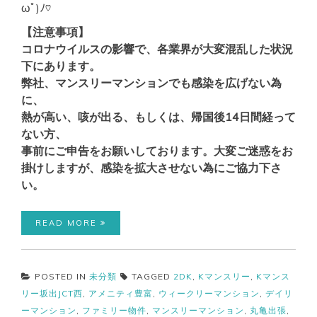
ωﾟ)ﾉ♡
【注意事項】
コロナウイルスの影響で、各業界が大変混乱した状況
下にあります。
弊社、マンスリーマンションでも感染を広げない為
に、
熱が高い、咳が出る、もしくは、帰国後14日間経って
ない方、
事前にご申告をお願いしております。大変ご迷惑をお
掛けしますが、感染を拡大させない為にご協力下さ
い。
READ MORE
POSTED IN
未分類
TAGGED
2DK
,
Kマンスリー
,
Kマンス
リー坂出JCT西
,
アメニティ豊富
,
ウィークリーマンション
,
デイリ
ーマンション
,
ファミリー物件
,
マンスリーマンション
,
丸亀出張
,