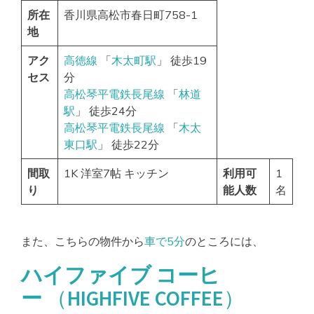
所在
香川県高松市春日町758-1
地
アク
高徳線
「
木太町駅
」 徒歩19
セス
分
高松琴平電鉄長尾線
「
林道
駅
」 徒歩24分
高松琴平電鉄長尾線
「
木太
東口駅
」 徒歩22分
間取
1K 洋室7帖 キッチン
利用可
1
り
能人数
名
また、こちらの物件から
車で5分
のところには、
ハイファイブ コーヒ
ー
（HIGHFIVE COFFEE）