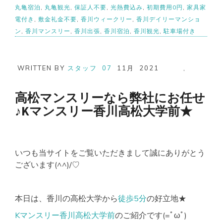
丸亀宿泊
,
丸亀観光
,
保証人不要
,
光熱費込み
,
初期費用0円
,
家具家
電付き
,
敷金礼金不要
,
香川ウィークリー
,
香川デイリーマンショ
ン
,
香川マンスリー
,
香川出張
,
香川宿泊
,
香川観光
,
駐車場付き
WRITTEN BY
スタッフ
07
11月
2021
,
高松マンスリーなら弊社にお任せ
♪Kマンスリー香川高松大学前★
いつも当サイトをご覧いただきまして誠にありがとう
ございます(^^)/♡
本日は、香川の高松大学から
徒歩5分
の好立地★
Kマンスリー香川高松大学前
のご紹介です(=ﾟωﾟ)