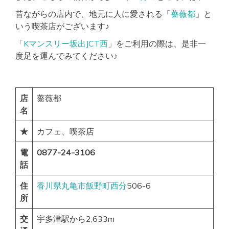
昔ながらの店内で、地元に人に愛される「
薔薇都
」と
いう喫茶店がございます♪
「
Kマンスリー坂出JCT西
」をご利用の際は、是非一
度足を運んでみてください♪
店
薔薇都
名
★
カフェ、喫茶店
電
0877-24-3106
話
住
香川県
丸亀市
飯野町西分
506-6
所
交
宇多津駅から2,633m