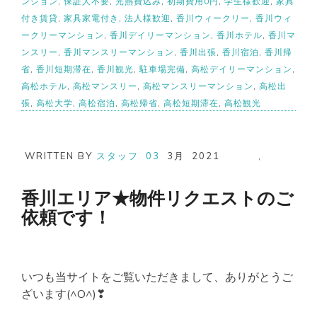
ンション
,
保証人不要
,
光熱費込み
,
初期費用0円
,
学生様歓迎
,
家具
付き賃貸
,
家具家電付き
,
法人様歓迎
,
香川ウィークリー
,
香川ウィ
ークリーマンション
,
香川デイリーマンション
,
香川ホテル
,
香川マ
ンスリー
,
香川マンスリーマンション
,
香川出張
,
香川宿泊
,
香川帰
省
,
香川短期滞在
,
香川観光
,
駐車場完備
,
高松デイリーマンション
,
高松ホテル
,
高松マンスリー
,
高松マンスリーマンション
,
高松出
張
,
高松大学
,
高松宿泊
,
高松帰省
,
高松短期滞在
,
高松観光
WRITTEN BY
スタッフ
03
3月
2021
,
香川エリア★物件リクエストのご
依頼です！
いつも当サイトをご覧いただきまして、ありがとうご
ざいます(^O^)❣