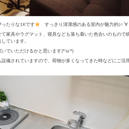
ったりな1Kです
すっきり清潔感のある室内が魅力的(∩´∀｀
せて家具やラグマット、寝具なども落ち着いた色合いのもので
出しています。
でいただけるかと思います(*’ω’*)
も設備されていますので、荷物が多くなってきた時などにご活