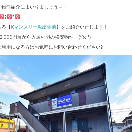
く物件紹介にまいりましょう～！
?‍
?‍
ある【
Kマンスリー坂出駅前
】をご紹介いたします！
000円台から入居可能の格安物件！(*’ω’*)
ご利用になる方はお気軽にお問い合わせください?