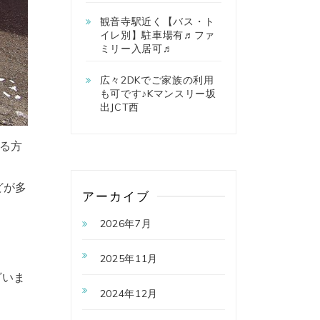
観音寺駅近く【バス・ト
イレ別】駐車場有♬ファ
ミリー入居可♬
広々2DKでご家族の利用
も可です♪Kマンスリー坂
出JCT西
る方
どが多
アーカイブ
2026年7月
2025年11月
ざいま
2024年12月