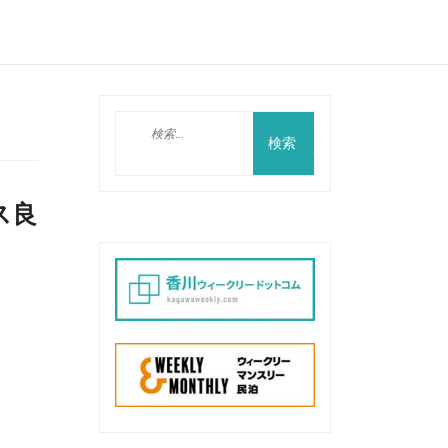
検
索:
ス良