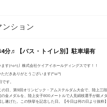
マンション
歩4分♬【バス・トイレ別】駐車場有
ます(^o^)丿株式会社ケイアイホールディングスです！！
だきありがとうございます(*’ω’*)
日です。
のこの日、第9回オリンピック・アムステルダム大会で、陸上三
初の金メダルを、陸上女子800メートルで人見絹枝選手が銀メ
成し遂げた。この快挙を記念した日。【今日は何の日より抜粋