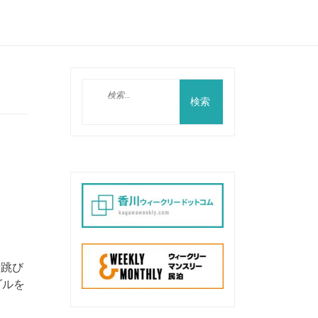
検
索:
段跳び
ダルを
】