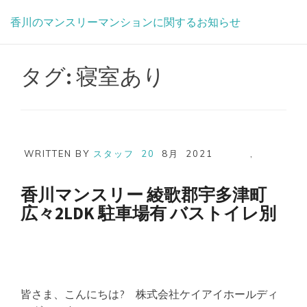
Skip
香川のマンスリーマンションに関するお知らせ
to
content
タグ:
寝室あり
WRITTEN BY
スタッフ
20
8月
2021
,
香川マンスリー 綾歌郡宇多津町
広々2LDK 駐車場有 バストイレ別
皆さま、こんにちは? 株式会社ケイアイホールディ