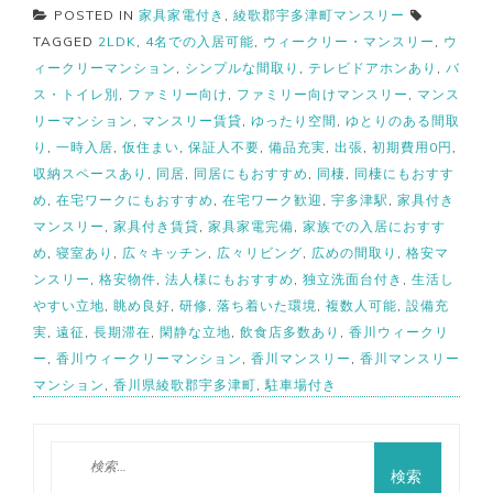
POSTED IN
家具家電付き
,
綾歌郡宇多津町マンスリー
TAGGED
2LDK
,
4名での入居可能
,
ウィークリー・マンスリー
,
ウ
ィークリーマンション
,
シンプルな間取り
,
テレビドアホンあり
,
バ
ス・トイレ別
,
ファミリー向け
,
ファミリー向けマンスリー
,
マンス
リーマンション
,
マンスリー賃貸
,
ゆったり空間
,
ゆとりのある間取
り
,
一時入居
,
仮住まい
,
保証人不要
,
備品充実
,
出張
,
初期費用0円
,
収納スペースあり
,
同居
,
同居にもおすすめ
,
同棲
,
同棲にもおすす
め
,
在宅ワークにもおすすめ
,
在宅ワーク歓迎
,
宇多津駅
,
家具付き
マンスリー
,
家具付き賃貸
,
家具家電完備
,
家族での入居におすす
め
,
寝室あり
,
広々キッチン
,
広々リビング
,
広めの間取り
,
格安マ
ンスリー
,
格安物件
,
法人様にもおすすめ
,
独立洗面台付き
,
生活し
やすい立地
,
眺め良好
,
研修
,
落ち着いた環境
,
複数人可能
,
設備充
実
,
遠征
,
長期滞在
,
閑静な立地
,
飲食店多数あり
,
香川ウィークリ
ー
,
香川ウィークリーマンション
,
香川マンスリー
,
香川マンスリー
マンション
,
香川県綾歌郡宇多津町
,
駐車場付き
検
索: