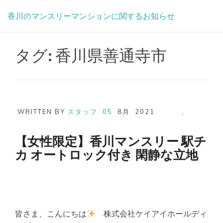
Skip
香川のマンスリーマンションに関するお知らせ
to
content
タグ:
香川県善通寺市
WRITTEN BY
スタッフ
05
8月
2021
,
【女性限定】香川マンスリー 駅チ
カ オートロック付き 閑静な立地
皆さま、こんにちは
株式会社ケイアイホールディ