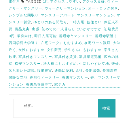
電付き
TAGGED
1K
,
アクセスしやすい
,
アクセス良好
,
ウィー
クリー・マンスリー
,
ウィークリーマンション
,
オートロック付き
,
シンプルな間取り
,
マンスリーアパート
,
マンスリーマンション
,
マ
ンスリー賃貸
,
ゆとりのある間取り
,
一時入居
,
仮住まい
,
保証人不
要
,
備品充実
,
出張
,
初めての一人暮らしにいかがですか
,
初期費用
0円
,
単身向け
,
即日入居可能
,
善通寺市マンスリー
,
善通寺駅近く
,
四国学院大学近く
,
在宅ワークにもおすすめ
,
在宅ワーク歓迎
,
大学
近く
,
女性におすすめ
,
女性限定
,
学生さんにもおすすめ
,
学生さん
歓迎
,
家具付きマンスリー
,
家具付き賃貸
,
家具家電完備
,
広めの洋
室
,
格安マンスリー
,
法人様にもおすすめ
,
生活しやすい立地
,
研修
,
落ち着いた環境
,
設備充実
,
通勤に便利
,
遠征
,
長期出張
,
長期滞在
,
閑静な立地
,
香川ウィークリー
,
香川マンスリー
,
香川マンスリーマ
ンション
,
香川県善通寺市
,
駅チカ
検
索: