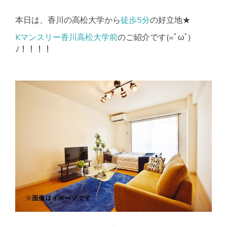
本日は、香川の高松大学から
徒歩5分
の好立地★
Kマンスリー香川高松大学前
のご紹介です(=ﾟωﾟ)
ﾉ！！！！