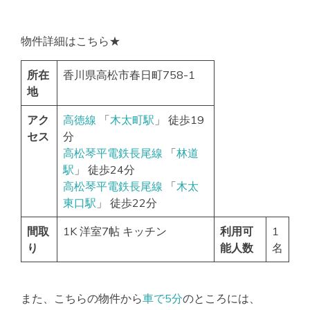
物件詳細はこちら★
所在
香川県高松市春日町758-1
地
アク
高徳線
「
木太町駅
」 徒歩19
セス
分
高松琴平電鉄長尾線
「
林道
駅
」 徒歩24分
高松琴平電鉄長尾線
「
木太
東口駅
」 徒歩22分
間取
1K 洋室7帖 キッチン
利用可
1
り
能人数
名
また、こちらの物件から
車で5分
のところには、