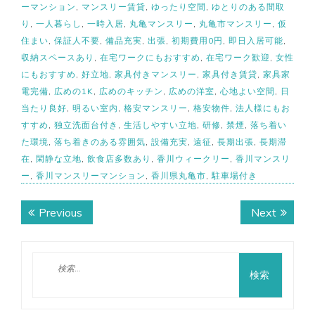
ーマンション
,
マンスリー賃貸
,
ゆったり空間
,
ゆとりのある間取
り
,
一人暮らし
,
一時入居
,
丸亀マンスリー
,
丸亀市マンスリー
,
仮
住まい
,
保証人不要
,
備品充実
,
出張
,
初期費用0円
,
即日入居可能
,
収納スペースあり
,
在宅ワークにもおすすめ
,
在宅ワーク歓迎
,
女性
にもおすすめ
,
好立地
,
家具付きマンスリー
,
家具付き賃貸
,
家具家
電完備
,
広めの1K
,
広めのキッチン
,
広めの洋室
,
心地よい空間
,
日
当たり良好
,
明るい室内
,
格安マンスリー
,
格安物件
,
法人様にもお
すすめ
,
独立洗面台付き
,
生活しやすい立地
,
研修
,
禁煙
,
落ち着い
た環境
,
落ち着きのある雰囲気
,
設備充実
,
遠征
,
長期出張
,
長期滞
在
,
閑静な立地
,
飲食店多数あり
,
香川ウィークリー
,
香川マンスリ
ー
,
香川マンスリーマンション
,
香川県丸亀市
,
駐車場付き
投
Previous
Next
Previous
Next
稿
post:
post:
ナ
検
ビ
索:
ゲ