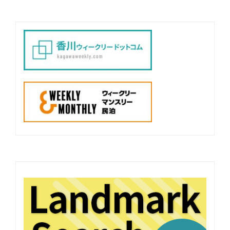
ー
シ
ョ
ン