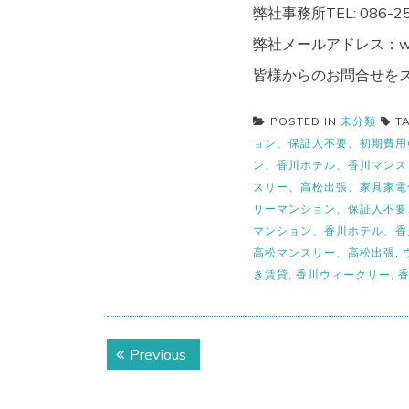
弊社事務所TEL: 086-25
弊社メールアドレス：weekly_
皆様からのお問合せをス
POSTED IN
未分類
T
ョン、保証人不要、初期費用
ン、香川ホテル、香川マンス
スリー、高松出張、家具家電
リーマンション、保証人不要
マンション、香川ホテル、香
高松マンスリー、高松出張
,
き賃貸
,
香川ウィークリー
,
投
Previous
Previous
稿
post: