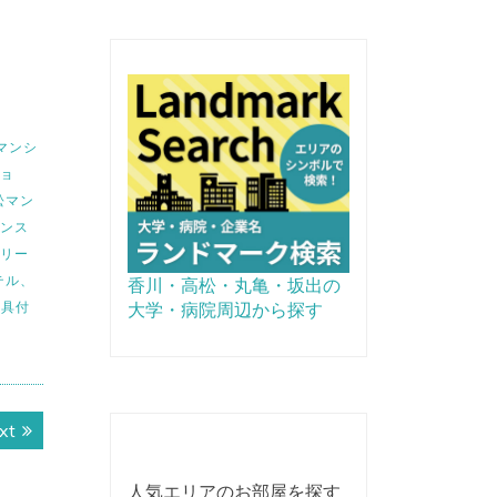
マンシ
ショ
松マン
ンス
イリー
テル、
香川・高松・丸亀・坂出の
家具付
大学・病院周辺から探す
Next
xt
post:
人気エリアのお部屋を探す