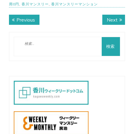
用0円
,
香川マンスリー
,
香川マンスリーマンション
投
Previous
Next
Previous
Next
稿
post:
post:
ナ
検
ビ
索:
ゲ
ー
シ
ョ
ン