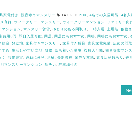
具家電付き
,
観音寺市マンスリー
TAGGED
2DK
,
4名での入居可能
,
4名入
セス良好
,
ウィークリー・マンスリー
,
ウィークリーマンション
,
ファミリー向
ーマンション
,
マンスリー賃貸
,
ゆとりのある間取り
,
一時入居
,
上層階
,
仮住
期費用0円
,
即日入居可能
,
同居
,
同居にもおすすめ
,
同棲
,
同棲にもおすすめ
,
ク歓迎
,
好立地
,
家具付きマンスリー
,
家具付き賃貸
,
家具家電完備
,
広めの間
すすめ
,
生活しやすい立地
,
研修
,
落ち着いた環境
,
複数人可能
,
観音寺市マン
近く
,
設備充実
,
通勤に便利
,
遠征
,
長期滞在
,
閑静な立地
,
飲食店多数あり
,
香
香川マンスリーマンション
,
駅チカ
,
駐車場付き
Ne