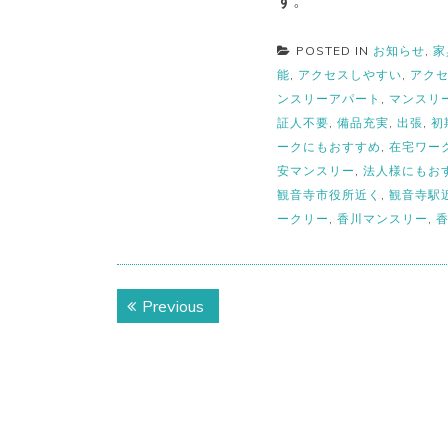
す
。
POSTED IN
お知らせ
,
家
能
,
アクセスしやすい
,
アク
ンスリーアパート
,
マンスリ
証人不要
,
備品充実
,
出張
,
初
ークにもおすすめ
,
在宅ワー
安マンスリー
,
法人様にもお
観音寺市役所近く
,
観音寺駅
ークリー
,
香川マンスリー
,
投
Previous
Previous
稿
post:
ナ
ビ
ゲ