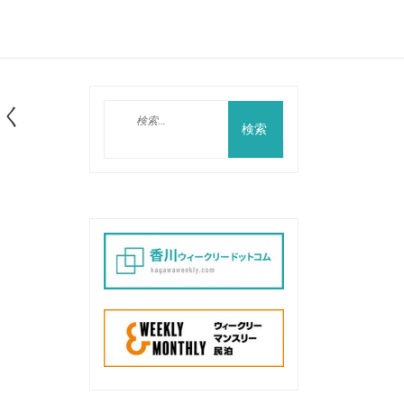
近く
検
索: