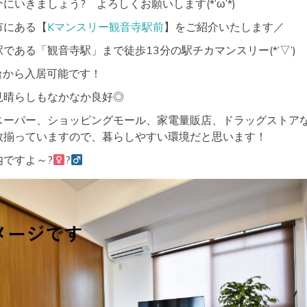
いきましょう? よろしくお願いします(*’ω’*)
市にある【
Kマンスリー観音寺駅前
】をご紹介いたします／
である「観音寺駅」まで徒歩13分の駅チカマンスリー(*’▽’)
円台から入居可能です！
見晴らしもなかなか良好◎
スーパー、ショッピングモール、家電量販店、ドラッグストア
数揃っていますので、暮らしやすい環境だと思います！
ですよ～?‍
?‍