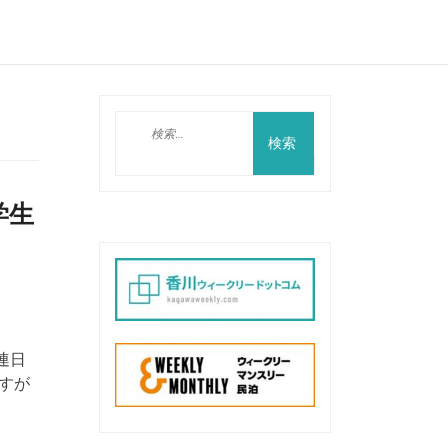
検
索:
学生
連日
すが