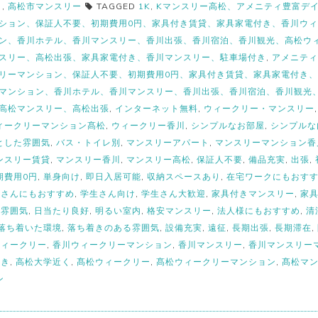
き
,
高松市マンスリー
TAGGED
1K
,
Kマンスリー高松、アメニティ豊富デ
ション、保証人不要、初期費用0円、家具付き賃貸、家具家電付き、香川ウ
ン、香川ホテル、香川マンスリー、香川出張、香川宿泊、香川観光、高松ウ
スリー、高松出張、家具家電付き、香川マンスリー、駐車場付き
,
アメニティ
リーマンション、保証人不要、初期費用0円、家具付き賃貸、家具家電付き
マンション、香川ホテル、香川マンスリー、香川出張、香川宿泊、香川観光
高松マンスリー、高松出張
,
インターネット無料
,
ウィークリー・マンスリー
ィークリーマンション髙松
,
ウィークリー香川
,
シンプルなお部屋
,
シンプルな
とした雰囲気
,
バス・トイレ別
,
マンスリーアパート
,
マンスリーマンション香
ンスリー賃貸
,
マンスリー香川
,
マンスリー高松
,
保証人不要
,
備品充実
,
出張
,
期費用0円
,
単身向け
,
即日入居可能
,
収納スペースあり
,
在宅ワークにもおす
生さんにもおすすめ
,
学生さん向け
,
学生さん大歓迎
,
家具付きマンスリー
,
家
い雰囲気
,
日当たり良好
,
明るい室内
,
格安マンスリー
,
法人様にもおすすめ
,
清
落ち着いた環境
,
落ち着きのある雰囲気
,
設備充実
,
遠征
,
長期出張
,
長期滞在
,
ウィークリー
,
香川ウィークリーマンション
,
香川マンスリー
,
香川マンスリー
付き
,
高松大学近く
,
髙松ウィークリー
,
髙松ウィークリーマンション
,
髙松マ
ン