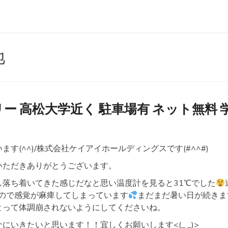
地
ー 高松大学近く 駐車場有 ネット無料 
す(^^)/株式会社ケイアイホールディングスです(#^^#)
いただきありがとうございます。
し落ち着いてきた感じだなと思い温度計を見ると31℃でした
たので感覚が麻痺してしまっています
まだまだ暑い日が続きま
とって体調崩されないようにしてくださいね。
にいきたいと思います！！宜しくお願いします<(_ _)>