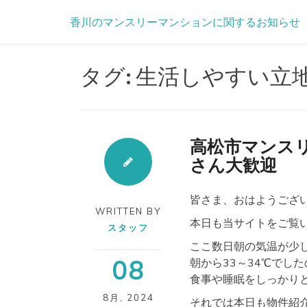
Skip
香川のマンスリーマンションに関するお知らせ
to
content
タグ:
生活しやすい立
高松市マンスリ
さん大歓迎
皆さま、おはようございま
WRITTEN BY
本日も当サイトをご覧
スタッフ
ここ数日朝の気温が少
08
朝から33～34℃でし
食事や睡眠をしっかり
8月
,
2024
それでは本日も物件紹介