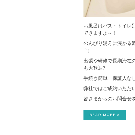
お風呂はバス・トイレ
できますよ～！
のんびり湯舟に浸かる派
｀)
出張や研修で長期滞在
も大歓迎?
手続き簡単！保証人な
弊社ではご成約いただい
皆さまからのお問合せ
READ MORE