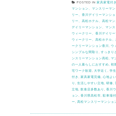
POSTED IN
家具家電付
マンション、マンスリーマン
リー、香川デイリーマンショ
リー、高松ホテル、高松マン
デイリーマンション、マンス
ウィークリー、香川デイリー
ウィークリー、高松ホテル、
ークリーマンション香川
,
ウ
シンプルな間取り
,
すっきり
ンスリーマンション髙松
,
マ
の一人暮らしにおすすめ
,
初
宅ワーク歓迎
,
大学近く
,
学
付き
,
家具家電完備
,
心地よ
り
,
生活しやすい立地
,
研修
,
立地
,
飲食店多数あり
,
香川
ョン
,
香川県高松市
,
駐車場
ー
,
髙松マンスリーマンショ