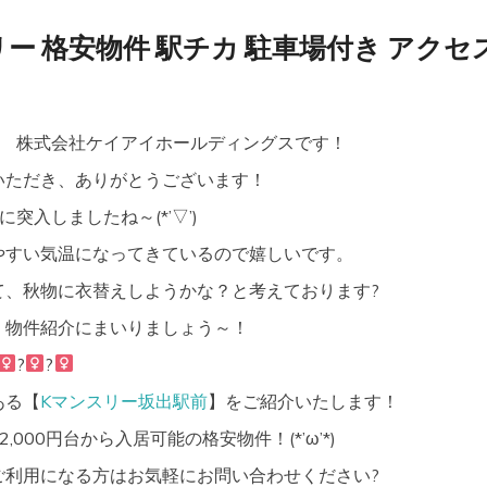
ー 格安物件 駅チカ 駐車場付き アクセ
株式会社ケイアイホールディングスです！
いただき、ありがとうございます！
突入しましたね～(*’▽’)
やすい気温になってきているので嬉しいです。
て、秋物に衣替えしようかな？と考えております?
く物件紹介にまいりましょう～！
?‍
?‍
ある【
Kマンスリー坂出駅前
】をご紹介いたします！
000円台から入居可能の格安物件！(*’ω’*)
ご利用になる方はお気軽にお問い合わせください?