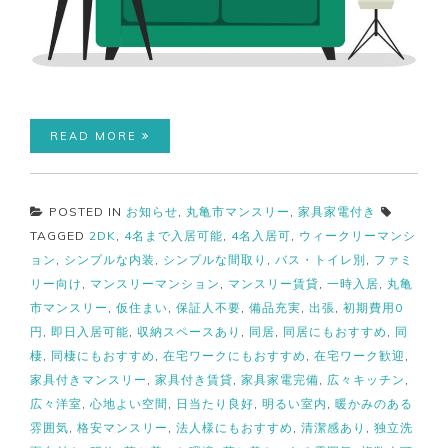
READ MORE
POSTED IN
お知らせ
,
丸亀市マンスリー
,
家具家電付き
TAGGED
2DK
,
4名まで入居可能
,
4名入居可
,
ウィークリーマンシ
ョン
,
シンプルな内装
,
シンプルな間取り
,
バス・トイレ別
,
ファミ
リー向け
,
マンスリーマンション
,
マンスリー賃貸
,
一時入居
,
丸亀
市マンスリー
,
仮住まい
,
保証人不要
,
備品充実
,
出張
,
初期費用0
円
,
即日入居可能
,
収納スペースあり
,
同居
,
同居にもおすすめ
,
同
棲
,
同棲にもおすすめ
,
在宅ワークにもおすすめ
,
在宅ワーク歓迎
,
家具付きマンスリー
,
家具付き賃貸
,
家具家電完備
,
広々キッチン
,
広々洋室
,
心地よい空間
,
日当たり良好
,
明るい室内
,
暖かみのある
雰囲気
,
格安マンスリー
,
法人様にもおすすめ
,
清潔感あり
,
独立洗