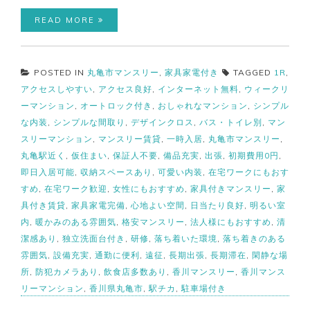
READ MORE
POSTED IN
丸亀市マンスリー
,
家具家電付き
TAGGED
1R
,
アクセスしやすい
,
アクセス良好
,
インターネット無料
,
ウィークリ
ーマンション
,
オートロック付き
,
おしゃれなマンション
,
シンプル
な内装
,
シンプルな間取り
,
デザインクロス
,
バス・トイレ別
,
マン
スリーマンション
,
マンスリー賃貸
,
一時入居
,
丸亀市マンスリー
,
丸亀駅近く
,
仮住まい
,
保証人不要
,
備品充実
,
出張
,
初期費用0円
,
即日入居可能
,
収納スペースあり
,
可愛い内装
,
在宅ワークにもおす
すめ
,
在宅ワーク歓迎
,
女性にもおすすめ
,
家具付きマンスリー
,
家
具付き賃貸
,
家具家電完備
,
心地よい空間
,
日当たり良好
,
明るい室
内
,
暖かみのある雰囲気
,
格安マンスリー
,
法人様にもおすすめ
,
清
潔感あり
,
独立洗面台付き
,
研修
,
落ち着いた環境
,
落ち着きのある
雰囲気
,
設備充実
,
通勤に便利
,
遠征
,
長期出張
,
長期滞在
,
閑静な場
所
,
防犯カメラあり
,
飲食店多数あり
,
香川マンスリー
,
香川マンス
リーマンション
,
香川県丸亀市
,
駅チカ
,
駐車場付き