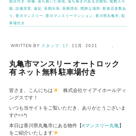
面台付き
,
研修
,
落ち着いた環境
,
落ち着きのある雰囲気
,
複数人可
能
,
設備充実
,
遠征
,
長期出張
,
長期滞在
,
閑静な場所
,
飲食店多数あ
り
,
香川マンスリー
,
香川マンスリーマンション
,
香川県丸亀市
,
駐
車場付き
WRITTEN BY
スタッフ
17
11月
2021
,
丸亀市マンスリー オートロック
有 ネット無料 駐車場付き
皆さま、こんにちは
株式会社ケイアイホールディ
ングスです！
いつも当サイトをご覧いただき、ありがとうございま
す(*^^*)
本日は香川県丸亀市にある物件【
Kマンスリー丸亀
】
をご紹介いたします