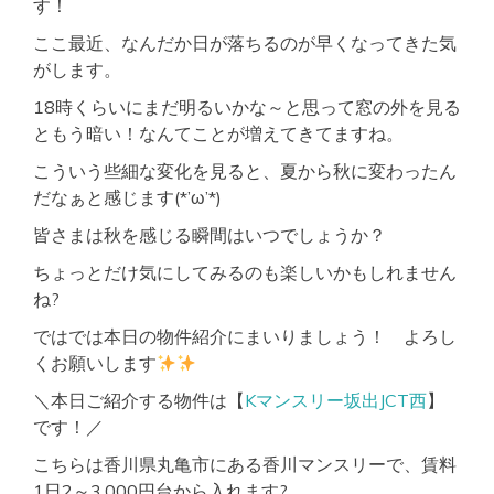
す！
ここ最近、なんだか日が落ちるのが早くなってきた気
がします。
18時くらいにまだ明るいかな～と思って窓の外を見る
ともう暗い！なんてことが増えてきてますね。
こういう些細な変化を見ると、夏から秋に変わったん
だなぁと感じます(*’ω’*)
皆さまは秋を感じる瞬間はいつでしょうか？
ちょっとだけ気にしてみるのも楽しいかもしれません
ね?
ではでは本日の物件紹介にまいりましょう！ よろし
くお願いします
＼本日ご紹介する物件は【
Kマンスリー坂出JCT西
】
です！／
こちらは香川県丸亀市にある香川マンスリーで、賃料
1日2～3,000円台から入れます?