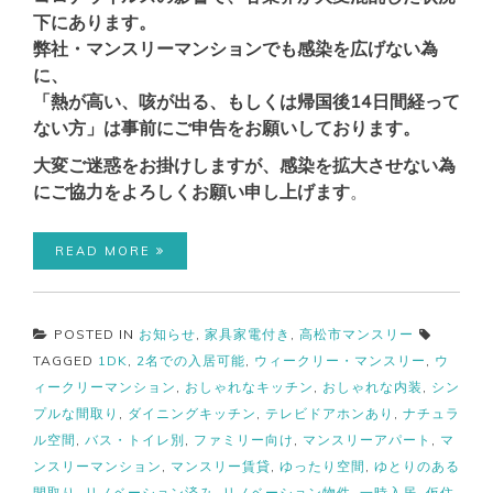
下にあります。
弊社・マンスリーマンションでも感染を広げない為
に、
「熱が高い、咳が出る、もしくは帰国後14日間経って
ない方」は事前にご申告をお願いしております。
大変ご迷惑をお掛けしますが、感染を拡大させない為
にご協力をよろしくお願い申し上げます
。
READ MORE
POSTED IN
お知らせ
,
家具家電付き
,
高松市マンスリー
TAGGED
1DK
,
2名での入居可能
,
ウィークリー・マンスリー
,
ウ
ィークリーマンション
,
おしゃれなキッチン
,
おしゃれな内装
,
シン
プルな間取り
,
ダイニングキッチン
,
テレビドアホンあり
,
ナチュラ
ル空間
,
バス・トイレ別
,
ファミリー向け
,
マンスリーアパート
,
マ
ンスリーマンション
,
マンスリー賃貸
,
ゆったり空間
,
ゆとりのある
間取り
,
リノベーション済み
,
リノベーション物件
,
一時入居
,
仮住