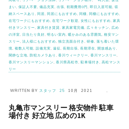
まい
,
保証人不要
,
備品充実
,
出張
,
初期費用0円
,
即日入居可能
,
収
納スペースあり
,
同居
,
同居にもおすすめ
,
同棲
,
同棲にもおすすめ
,
在宅ワークにもおすすめ
,
在宅ワーク歓迎
,
女性にもおすすめ
,
家具
付きマンスリー
,
家具付き賃貸
,
家具家電完備
,
広々キッチン
,
広め
の洋室
,
日当たり良好
,
明るい室内
,
暖かみのある雰囲気
,
格安マン
スリー
,
法人様にもおすすめ
,
独立洗面台付き
,
研修
,
落ち着いた環
境
,
複数人可能
,
設備充実
,
遠征
,
長期出張
,
長期滞在
,
開放感あり
,
閑静な立地
,
防犯カメラあり
,
香川ウィークリー
,
香川マンスリー
,
香川マンスリーマンション
,
香川県高松市
,
駐車場付き
,
高松マンス
リー
WRITTEN BY
スタッフ
25
10月
2021
,
丸亀市マンスリー 格安物件 駐車
場付き 好立地 広めの1K